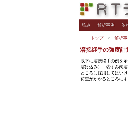
強み
解析事例
依
トップ
解析事
溶接継手の強度計
以下に溶接継手の例を示
溶け込み），③すみ肉溶
ところに採用してはいけ
荷重がかかるところにす