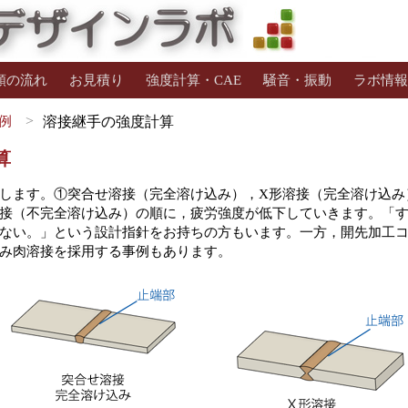
頼の流れ
お見積り
強度計算・CAE
騒音・振動
ラボ情報
例
溶接継手の強度計算
算
します。①突合せ溶接（完全溶け込み），X形溶接（完全溶け込み
接（不完全溶け込み）の順に，疲労強度が低下していきます。「
ない。」という設計指針をお持ちの方もいます。一方，開先加工
み肉溶接を採用する事例もあります。