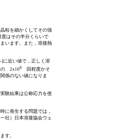
結晶粒を細かくしてその強
労限度はその半分くらいで
しまいます。また，溶接熱
-]に近い値で，正しく溶
6
 2x10
回程度かそ
は関係のない値になりま
の実験結果は公称応力を使
同時に発生する問題では，
（一社）日本溶接協会ウェ
します。