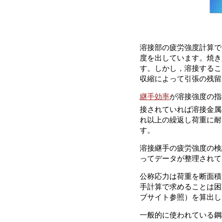
溶接部の疲労強度計算で
度を出しています。焼き入
す。しかし，溶接するこ
収縮によって引張の残留
継手効率
が溶接強度の指
接されていれば溶接金属
れ以上の繰返し荷重に耐
す。
溶接継手の疲労強度の検
ってデータが整理されて
公称応力は荷重を断面積
手計算で求めることは困
ブサイト参照）を算出し
一般的に使われている鋼