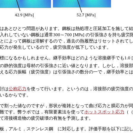
はあとひとつ問題があります。鋼板は熱処理と圧延加工を施して
れしていない鋼板は通常300～700 [MPa] の引張強さを持ち疲
とによって鋼板は溶解するので，過去の熱履歴はリセットされて
応力が発生しているので，疲労強度が低下しています。
標になるかもしれません。継手効率はどのような溶接継手でも1.0 [
の静的強度は母材の引張強さに近い値となります。しかし，溶接部の
える応力振幅（疲労強度）は引張強さの数分の一で，継手効率と
討は
公称応力
を使って行います。というのは，溶接部の疲労強度
いるからです。
で割った値なのですが，形状が複雑となって曲げ応力と膜応力が
難です。弊ラボでは，有限要素法を使って
ホットスポット応力
（
て溶接構造物の疲労破壊の有無を予測します。
板，アルミ，ステンレス鋼 に対応します。評価手順を以下に記