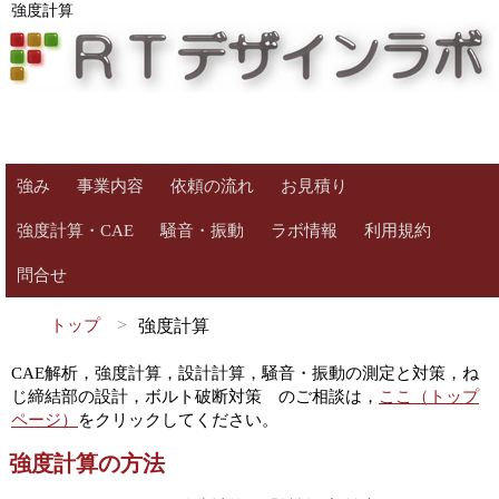
強度計算
強み
事業内容
依頼の流れ
お見積り
強度計算・CAE
騒音・振動
ラボ情報
利用規約
問合せ
トップ
強度計算
CAE解析，強度計算，設計計算，騒音・振動の測定と対策，ね
じ締結部の設計，ボルト破断対策 のご相談は，
ここ（トップ
ページ）
をクリックしてください。
強度計算の方法