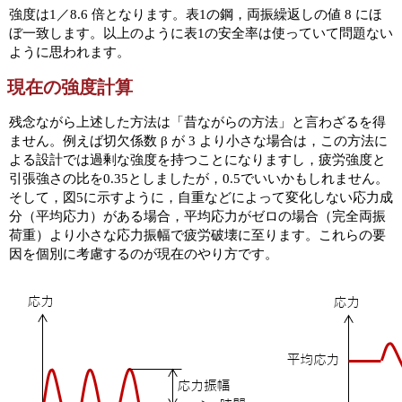
強度は1／8.6 倍となります。表1の鋼，両振繰返しの値 8 にほ
ぼ一致します。以上のように表1の安全率は使っていて問題ない
ように思われます。
現在の強度計算
残念ながら上述した方法は「昔ながらの方法」と言わざるを得
ません。例えば切欠係数 β が 3 より小さな場合は，この方法に
よる設計では過剰な強度を持つことになりますし，疲労強度と
引張強さの比を0.35としましたが，0.5でいいかもしれません。
そして，図5に示すように，自重などによって変化しない応力成
分（平均応力）がある場合，平均応力がゼロの場合（完全両振
荷重）より小さな応力振幅で疲労破壊に至ります。これらの要
因を個別に考慮するのが現在のやり方です。