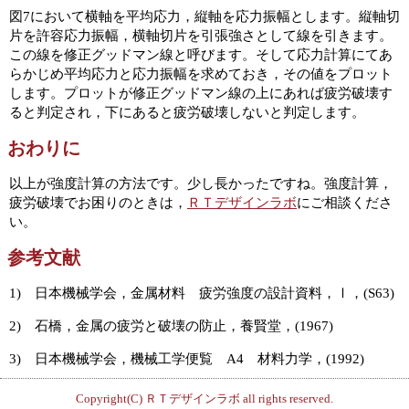
図7において横軸を平均応力，縦軸を応力振幅とします。縦軸切
片を許容応力振幅，横軸切片を引張強さとして線を引きます。
この線を修正グッドマン線と呼びます。そして応力計算にてあ
らかじめ平均応力と応力振幅を求めておき，その値をプロット
します。プロットが修正グッドマン線の上にあれば疲労破壊す
ると判定され，下にあると疲労破壊しないと判定します。
おわりに
以上が強度計算の方法です。少し長かったですね。強度計算，
疲労破壊でお困りのときは，
ＲＴデザインラボ
にご相談くださ
い。
参考文献
1) 日本機械学会，金属材料 疲労強度の設計資料，Ⅰ，(S63)
2) 石橋，金属の疲労と破壊の防止，養賢堂，(1967)
3) 日本機械学会，機械工学便覧 A4 材料力学，(1992)
Copyright(C)
ＲＴデザインラボ
all rights reserved.