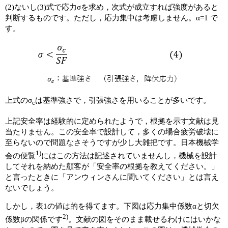
(2)ないし(3)式で応力σを求め，次式が成立すれば強度があると
判断するものです。ただし，応力集中は考慮しません。α=1 で
す。
上式のσ
は基準強さで，引張強さを用いることが多いです。
c
上記安全率は経験的に定められたようで，根拠を示す文献は見
当たりません。この安全率で設計して，多くの場合疲労破壊に
至らないので問題なさそうですが少し大雑把です。日本機械学
1)
会の便覧
にはこの方法は記述されていませんし，機械を設計
してそれを納めた顧客が「安全率の根拠を教えてください。」
と言ったときに「アンウィンさんに聞いてください」とは言え
ないでしょう。
しかし，表1の値は的を得てます。下図は応力集中係数αと切欠
2)
係数βの関係です
。文献の図をそのまま載せるわけにはいかな